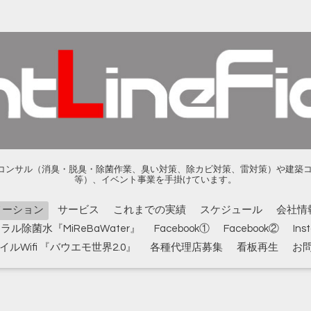
ンサル（消臭・脱臭・除菌作業、臭い対策、除カビ対策、雷対策）や建築コンサル
等）、イベント事業を手掛けています。
メーション
サービス
これまでの実績
スケジュール
会社情
ル除菌水『MiReBaWater』
Facebook①
Facebook②
Ins
ルWifi 『バウエモ世界2.0』
各種代理店募集
看板再生
お