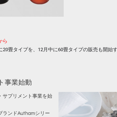
から
に20畳タイプを、12月中に60畳タイプの販売も開
ト事業始動
・サプリメント事業を始
ランドAuthamシリー