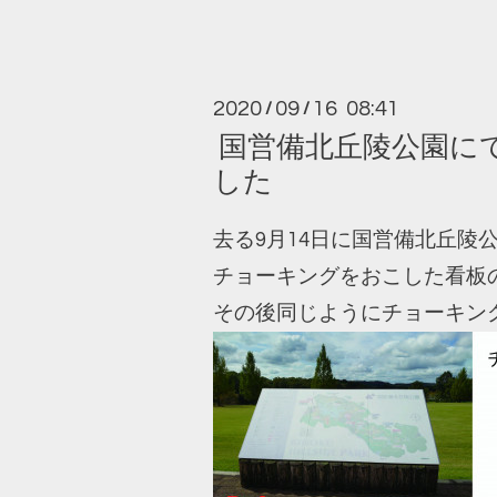
2020
09
16 08:41
/
/
国営備北丘陵公園に
した
去る9月14日に国営備北丘
チョーキングをおこした看板
その後同じようにチョーキン