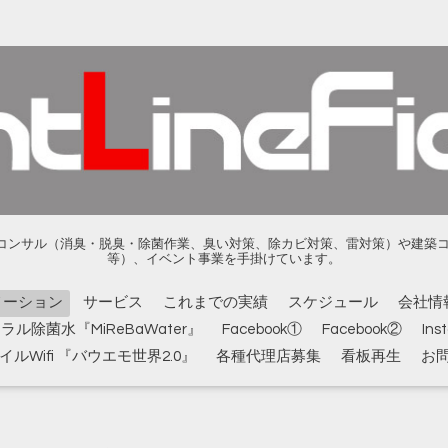
ンサル（消臭・脱臭・除菌作業、臭い対策、除カビ対策、雷対策）や建築コンサル
等）、イベント事業を手掛けています。
メーション
サービス
これまでの実績
スケジュール
会社情
ル除菌水『MiReBaWater』
Facebook①
Facebook②
Ins
ルWifi 『バウエモ世界2.0』
各種代理店募集
看板再生
お