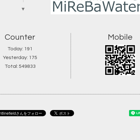
▼
Counter
Mobile
Today:
191
Yesterday:
175
Total:
549833