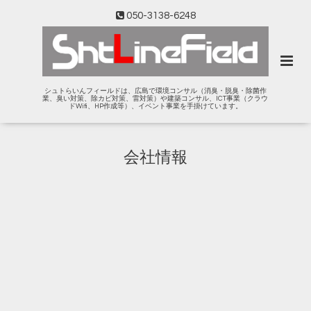
050-3138-6248
シュトらいんフィールドは、広島で環境コンサル（消臭・脱臭・除菌作
業、臭い対策、除カビ対策、雷対策）や建築コンサル、ICT事業（クラウ
ドWifi、HP作成等）、イベント事業を手掛けています。
会社情報