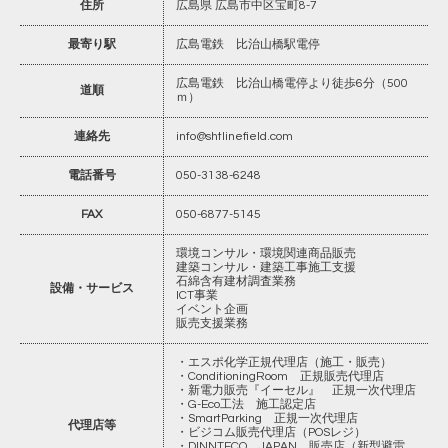
住所
広島県 広島市中区宝町8-7
最寄り駅
広島電鉄 比治山橋駅電停
広島電鉄 比治山橋電停より徒歩6分（500
道順
ｍ）
連絡先
info@shtlinefield.com
電話番号
050-3138-6248
FAX
050-6877-5145
環境コンサル・環境関連商品販売
建築コンサル・建築工事施工支援
石綿含有建材調査業務
設備・サービス
ICT事業
イベント企画
販売支援業務
・エスポ化学正規代理店（施工・販売）
・ConditioningRoom 正規販売代理店
・新電力販売『イーセル』 正規一次代理店
・G-Eco工法 施工認定店
・SmartParking 正規一次代理店
代理店等
・ビジコム販売代理店（POSレジ）
・DINNTECO JAPAN 販売店（新型避雷