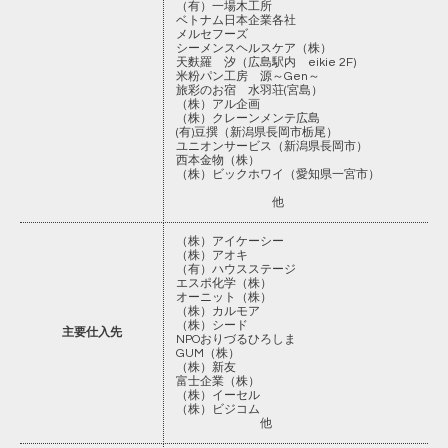
（有）一場木工所
ベトナム日本企業各社
メルセフーズ
シーメンスヘルスケア（株）
天麩羅 汐（広島駅内 eikie 2F)
米粉パン工房 源～Gen～
旅彩のお宿 水羽荘(宮島）
（株）アル企画
（株）クレーンメンテ広島
(有)豆撰（新潟県長岡市栃尾）
ユニオンサービス（新潟県長岡市）
西本金物（株）
（株）ビックホワイ（愛知県一宮市）
他
（株）アイケーシー
（株）アオキ
（有）ハウスステージ
エスポ化学（株）
オーニット（株）
（株）カルモア
（株）シード
主要仕入先
NPOおりづるひろしま
GUM（株）
（株）新友
富士企業（株）
（株）イーセル
（株）ビジコム
他