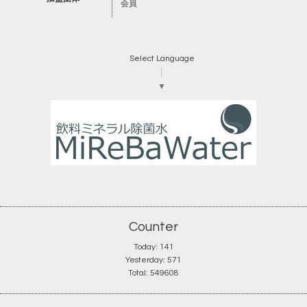
会員
Select Language
▼
Counter
Today:
141
Yesterday:
571
Total:
549608