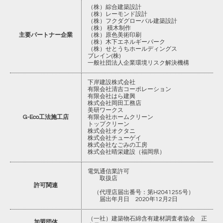
（株）綜合建築設計
（株）レーモンド設計
（株）フクダグローバル建築設計
（株） 積木制作
主要パートナー企業
（株）原色美術印刷
（株）木下エネルギーパーク
（株）せとうちホールディングス
ブレイン(株)
一般社団法人企業環境リスク解決機構
下岸建設株式会社
有限会社清吉コーポレーション
有限会社はら建興
株式会社岡田工務店
美研ワークス
G-Eco工法施工店
有限会社ホームクリーン
トップクリーン
株式会社オクタニ
株式会社チューゲイ
株式会社なごみの工房
株式会社晴栄建設（福岡県）
電気通信業許可
取扱店
許可関連
（代理店届出番号：第H2041255号）
届出年月日 2020年12月2日
（一社）建築物石綿含有建材調査者協会 正
加盟団体