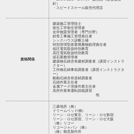
針）
・スピードスケール販売代理店
建築施工管理技士
衛生工学衛生管理者
化学物質管理者（専門分野）
鉄骨工事施工管理責任者
シックハウス診断士補
特別管理型産業廃棄物処理責任者
低圧電気取扱特別教育
高圧電気取扱特別教育
採石業務管理者
資格関係
建築物石綿含有建材調査者（講習インストラ
クター）
工作物石綿事前調査者（講習インストラクタ
ー）
船舶石綿含有資材調査者
石綿作業主任者
金属アーク溶接作業主任者
高所作業車運転技能講習
他
三菱地所（株）
ドリームベッド(株)
リーン・ロゼ東京、リーン・ロゼ新宿
リーン・ロゼ原宿、リーン・ロゼ大阪
（株）リコー
リコージャパン（株）
（株）鶴見製作所