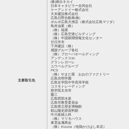
(株)南出キカイ
日本キャタピラー合同会社
ケーアンドイー株式会社
大末建設株式会社
広島日野自動車(株)
ボルボ広島大洲店（株式会社広島マツダ）
鳥井油業（株）
（株）福屋
（株）広島空港ビルディング
（株）中国新聞情報文化センター
廿日市市
下岸建設（株）
感謝グループ各社
（株）プローバホールディング
アンデックス㈱
グランレガーレ
ユウベルグループ
MCS
（株）やまだ屋 おおのファクトリー
広島光明学園
主要取引先
広島女学院中学高等学校
コスモトレーディング
慈学院太光寺
藤三
広島西部水産
広島市教育委員会
広島県立歴史博物館
頼山陽史跡資料館
中川産婦人科
（株）マリモハウス
東雲金属商会
（株）Kizuna（地鶏かけはし本店）