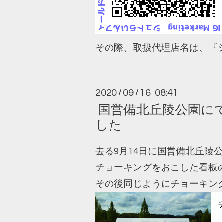
その際、取扱代理店名は、『
2020
09
16 08:41
/
/
国営備北丘陵公園に
した
去る9月14日に国営備北丘
チョーキングをおこした看板
その後同じようにチョーキン