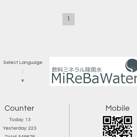
1
Select Language
▼
Counter
Mobile
Today:
13
Yesterday:
223
Total:
549878