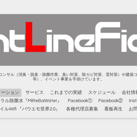
ンサル（消臭・脱臭・除菌作業、臭い対策、除カビ対策、雷対策）や建築コンサル
等）、イベント事業を手掛けています。
メーション
サービス
これまでの実績
スケジュール
会社情
ル除菌水『MiReBaWater』
Facebook①
Facebook②
Ins
ルWifi 『バウエモ世界2.0』
各種代理店募集
看板再生
お