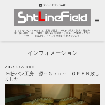
050-3138-6248
シュトらいんフィールドは、広島で環境コンサル（消臭・脱臭・除菌作
業、臭い対策、除カビ対策、雷対策）や建築コンサル、ICT事業（クラウ
ドWifi、HP作成等）、イベント事業を手掛けています。
インフォメーション
2017
/
09
/
22 08:05
米粉パン工房 源～Ｇｅｎ～ ＯＰＥＮ致し
ました