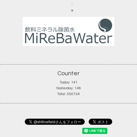
▼
Counter
Today:
141
Yesterday:
148
Total:
550154