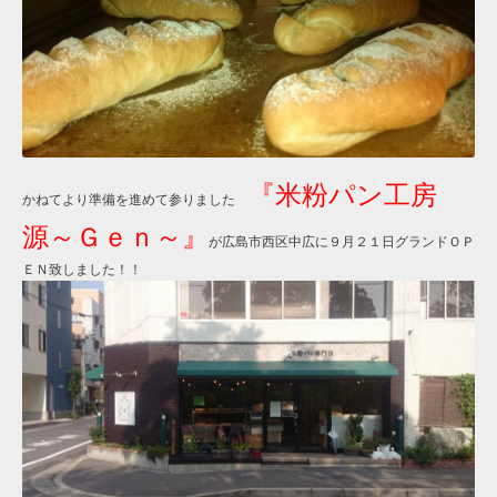
『米粉パン工房
かねてより準備を進めて参りました
源～Ｇｅｎ～』
が広島市西区中広に９月２１日グランドＯＰ
ＥＮ致しました！！