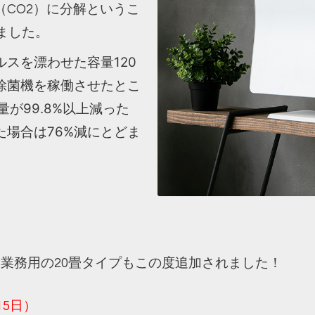
CO2）に分解というこ
れました。
スを漂わせた容量120
除菌機を稼働させたとこ
が99.8%以上減った
場合は76%減にとどま
業務用の20畳タイプもこの度追加されました！
15日）