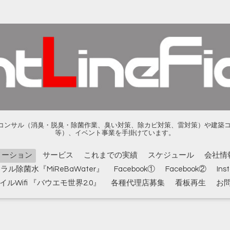
ンサル（消臭・脱臭・除菌作業、臭い対策、除カビ対策、雷対策）や建築コンサル
等）、イベント事業を手掛けています。
メーション
サービス
これまでの実績
スケジュール
会社情
ル除菌水『MiReBaWater』
Facebook①
Facebook②
Ins
ルWifi 『バウエモ世界2.0』
各種代理店募集
看板再生
お