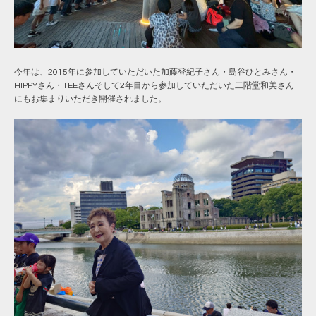
今年は、2015年に参加していただいた
加藤登紀子
さん・
島谷ひとみ
さん・
HIPPY
さん・
TEE
さんそして2年目から参加していただいた
二階堂和美
さん
にもお集まりいただき開催されました。