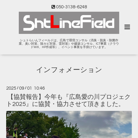
050-3138-6248
シュトらいんフィールドは、広島で環境コンサル（消臭・脱臭・除菌作
業、臭い対策、除カビ対策、雷対策）や建築コンサル、ICT事業（クラウ
ドWifi、HP作成等）、イベント事業を手掛けています。
インフォメーション
2025
/
09
/
01 10:46
【協賛報告】今年も『広島愛の川プロジェク
ト2025』に協賛・協力させて頂きました。