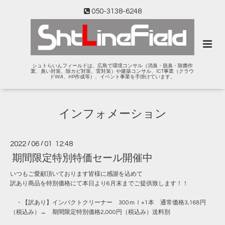
050-3138-6248
シュトらいんフィールドは、広島で環境コンサル（消臭・脱臭・除菌作
業、臭い対策、除カビ対策、雷対策）や建築コンサル、ICT事業（クラウ
ドWifi、HP作成等）、イベント事業を手掛けています。
インフォメーション
2022
/
06
/
01 12:48
期間限定特別特価セール開催中
いつもご愛顧頂いております皆様に感謝を込めて
訳あり商品を特別価格にて本日より6月末までご提供致します！！
・【訳あり】インパクトクリーナー 300ｍｌ×1本 通常価格3,168円
（税込み）→ 期間限定特別価格2,000円（税込み）送料別