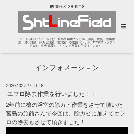
050-3138-6248
シュトらいんフィールドは、広島で環境コンサル（消臭・脱臭・除菌作
業、臭い対策、除カビ対策、雷対策）や建築コンサル、ICT事業（クラウ
ドWifi、HP作成等）、イベント事業を手掛けています。
インフォメーション
2020
/
02
/
27 11:18
エフロ除去作業を行いました！！
2年前に檜の浴室の除カビ作業をさせて頂いた
宮島の旅館さんで今回は、除カビに加えてエフ
ロの除去もさせて頂きました！