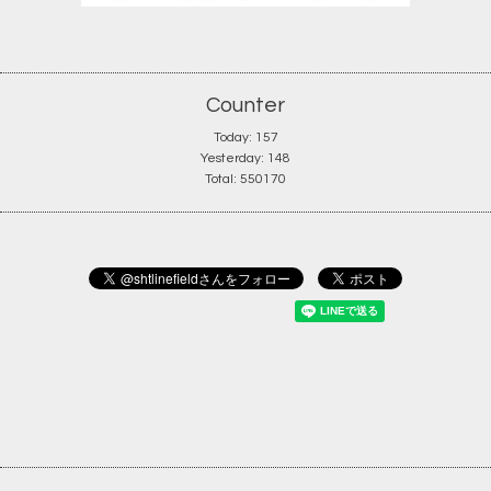
Counter
Today:
157
Yesterday:
148
Total:
550170