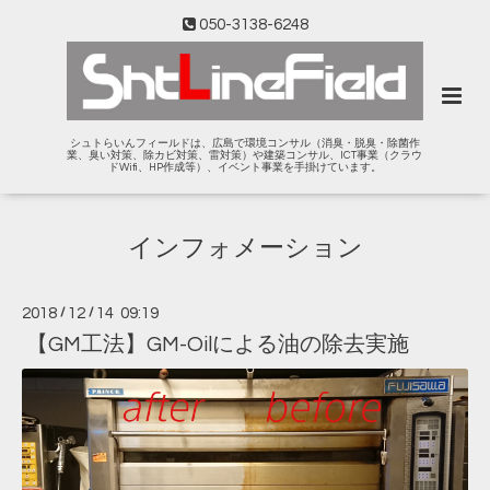
050-3138-6248
シュトらいんフィールドは、広島で環境コンサル（消臭・脱臭・除菌作
業、臭い対策、除カビ対策、雷対策）や建築コンサル、ICT事業（クラウ
ドWifi、HP作成等）、イベント事業を手掛けています。
インフォメーション
2018
/
12
/
14 09:19
【GM工法】GM-Oilによる油の除去実施