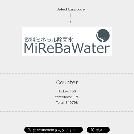
Select Language
▼
Counter
Today:
156
Yesterday:
175
Total:
549798