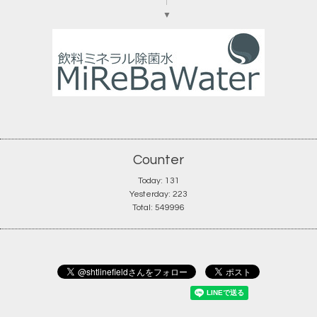
▼
Counter
Today:
131
Yesterday:
223
Total:
549996