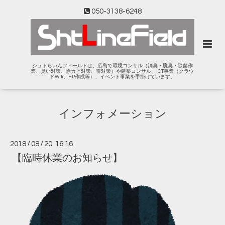
050-3138-6248
シュトらいんフィールドは、広島で環境コンサル（消臭・脱臭・除菌作
業、臭い対策、除カビ対策、雷対策）や建築コンサル、ICT事業（クラウ
ドWifi、HP作成等）、イベント事業を手掛けています。
インフォメーション
2018
/
08
/
20 16:16
【臨時休業のお知らせ】