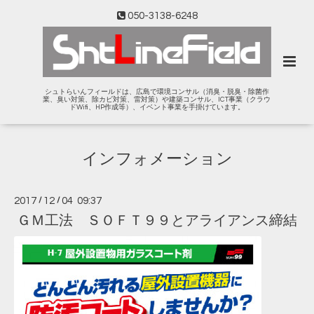
050-3138-6248
シュトらいんフィールドは、広島で環境コンサル（消臭・脱臭・除菌作
業、臭い対策、除カビ対策、雷対策）や建築コンサル、ICT事業（クラウ
ドWifi、HP作成等）、イベント事業を手掛けています。
インフォメーション
2017
/
12
/
04 09:37
ＧＭ工法 ＳＯＦＴ９９とアライアンス締結