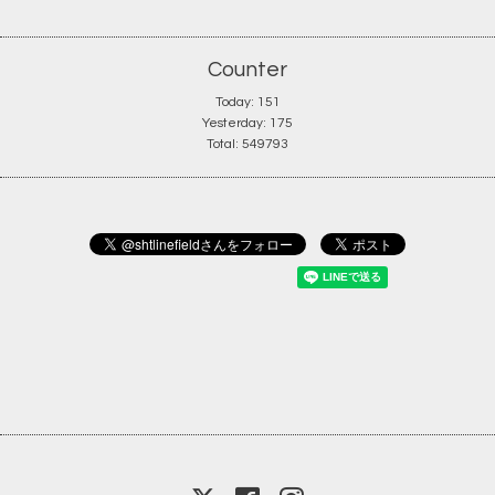
Counter
Today:
151
Yesterday:
175
Total:
549793