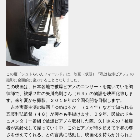
この度『シュトらいんフィールド』は、映画（仮題）『私は被爆ピアノ』の
撮影に全面的に協力することとなりました。
この映画は、日本各地で被爆ピアノのコンサートを開いている調
律師で、被爆２世の矢川光則さん（６４）の物語を映画化致しま
す。来年夏から撮影、２０１９年の全国公開を目指します。
吉本実憂主演の映画「ゆめはるか」（１４年）などで知られる
五藤利弘監督（４８）が脚本も手掛けます。０９年、民放のドキ
ュメンタリー番組で被爆ピアノを取材した際、矢川さんの「被爆
者が高齢化して減っていく中、このピアノが時を超えて平和の尊
さを伝えてくれる」との言葉に感動し、映画化を持ちかけられま