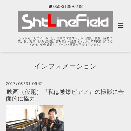
050-3138-6248
シュトらいんフィールドは、広島で環境コンサル（消臭・脱臭・除菌作
業、臭い対策、除カビ対策、雷対策）や建築コンサル、ICT事業（クラウ
ドWifi、HP作成等）、イベント事業を手掛けています。
インフォメーション
2017
/
03
/
31 06:42
映画（仮題）『私は被爆ピアノ』の撮影に全
面的に協力