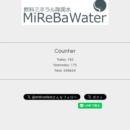
Counter
Today:
182
Yesterday:
175
Total:
549824