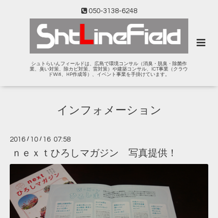
050-3138-6248
シュトらいんフィールドは、広島で環境コンサル（消臭・脱臭・除菌作
業、臭い対策、除カビ対策、雷対策）や建築コンサル、ICT事業（クラウ
ドWifi、HP作成等）、イベント事業を手掛けています。
インフォメーション
2016
/
10
/
16 07:58
ｎｅｘｔひろしマガジン 写真提供！