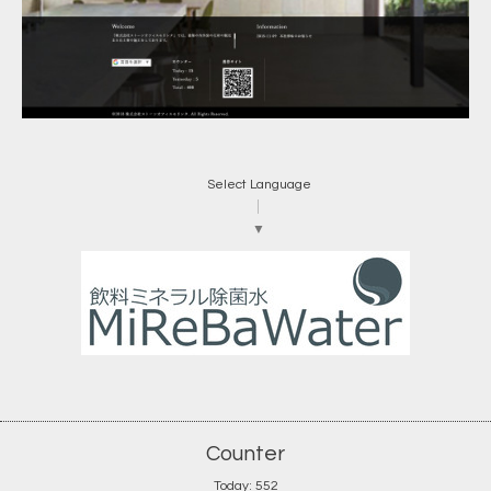
Select Language
▼
Counter
Today:
552